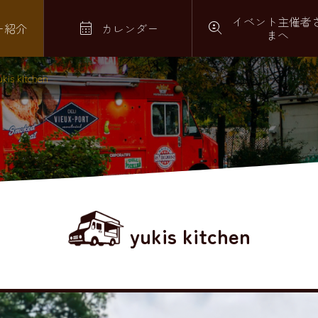
イベント主催者


ー紹介
カレンダー
まへ
ukis kitchen
yukis kitchen