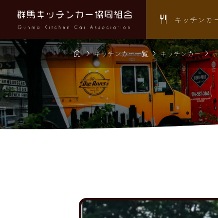

キッチンカ




キッチンカー一覧
キッチンカー
y