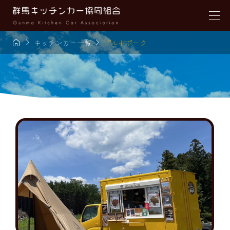



キッチンカー一覧
プルドポーク