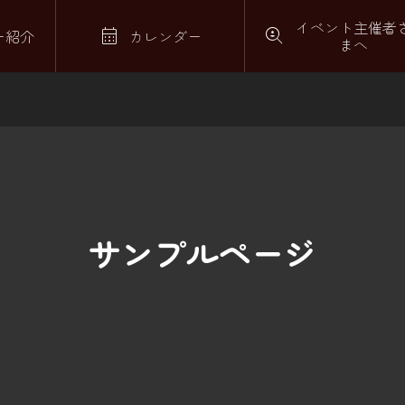
イベント主催者


ー紹介
カレンダー
まへ
サンプルページ