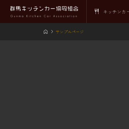

キッチンカ


サンプルページ